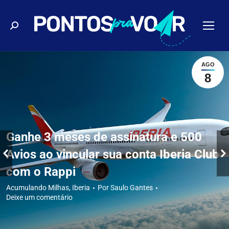
Buscar
AGO
8
Ganhe 3 meses de assinatura e 500
Avios ao vincular sua conta Iberia Club
com o Rappi
Acumulando Milhas
,
Iberia
Por
Saulo Gantes
Deixe um comentário