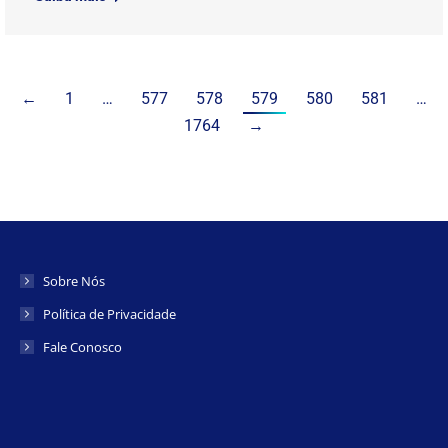
←
1
…
577
578
579
580
581
…
1764
→
Sobre Nós
Política de Privacidade
Fale Conosco