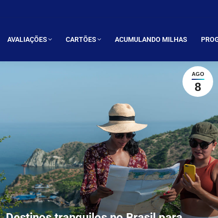
LIAÇÕES
CARTÕES
ACUMULANDO MILHAS
PROGRAMAS 
AVALIAÇÕES
CARTÕES
ACUMULANDO MILHAS
PROG
AGO
8
Destinos tranquilos no Brasil para