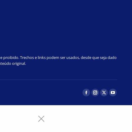
te proibido. Trechos e links podem ser usados, desde que seja dado
teúdo original.
Facebook
Instagram
Twitter
YouTube
page
page
page
page
opens
opens
opens
opens
in
in
in
in
new
new
new
new