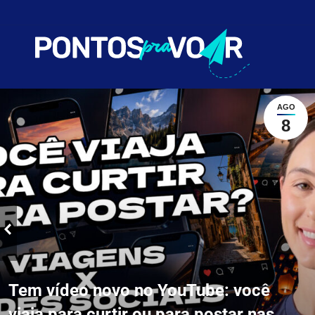
AVA
AGO
8
Tem vídeo novo no YouTube: você
viaja para curtir ou para postar nas