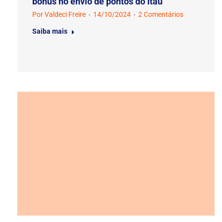
bônus no envio de pontos do Itaú
Por
Valdeci Freire
14/10/2024
2 Comentários
Saiba mais