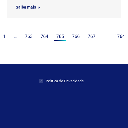
Saiba mais
1
…
763
764
765
766
767
…
1764
Política de Privacidade