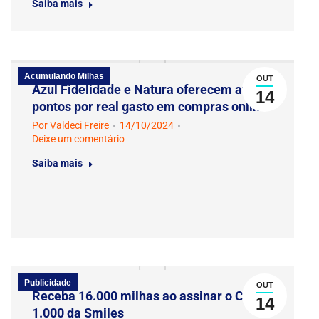
Saiba mais
Acumulando Milhas
OUT
Azul Fidelidade e Natura oferecem até 15
14
pontos por real gasto em compras online
Por
Valdeci Freire
14/10/2024
Deixe um comentário
Saiba mais
Publicidade
OUT
Receba 16.000 milhas ao assinar o Clube
14
1.000 da Smiles