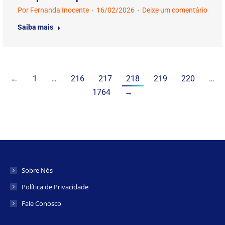
Por
Fernanda Inocente
16/02/2026
Deixe um comentário
Saiba mais
←
1
…
216
217
218
219
220
…
1764
→
Sobre Nós
Política de Privacidade
Fale Conosco