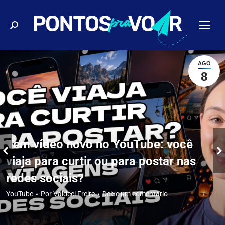
Buscar
AGO
8
Tem vídeo novo no YouTube: você
viaja para curtir ou para postar nas
redes sociais?
YouTube
Por
Valdeci Freire
Deixe um comentário