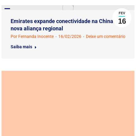
FEV
16
Emirates expande conectividade na China com
nova aliança regional
Por
Fernanda Inocente
16/02/2026
Deixe um comentário
Saiba mais