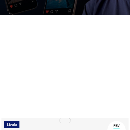
Livelo
FEV