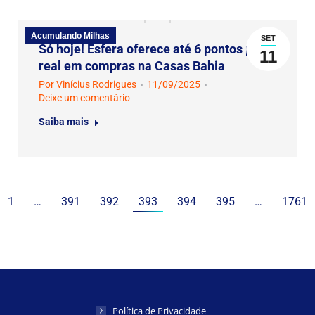
Acumulando Milhas
SET
Só hoje! Esfera oferece até 6 pontos por
11
real em compras na Casas Bahia
Por
Vinícius Rodrigues
11/09/2025
Deixe um comentário
Saiba mais
1
…
391
392
393
394
395
…
1761
Política de Privacidade