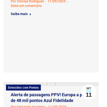
Por
Vinícius Rodrigues
11/09/2025
Deixe um comentário
Saiba mais
Emissões com Pontos
SET
11
Alerta de passagens PPV! Europa a partir
de 48 mil pontos Azul Fidelidade
Por
Fernanda Inocente
11/09/2025