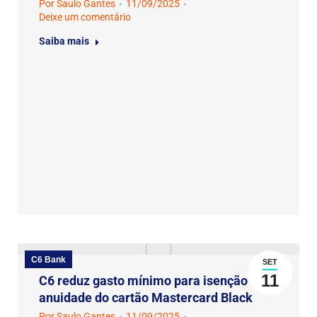
Por
Saulo Gantes
11/09/2025
Deixe um comentário
Saiba mais
C6 Bank
SET
11
C6 reduz gasto mínimo para isenção da
anuidade do cartão Mastercard Black
Por
Saulo Gantes
11/09/2025