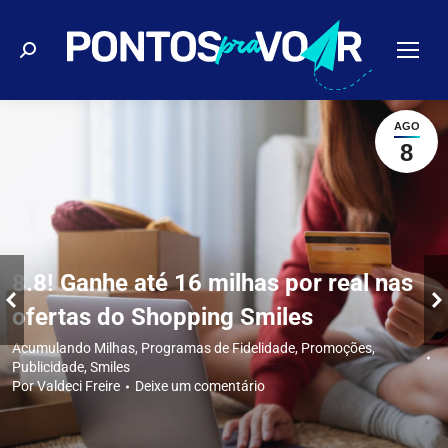
Buscar
AGO
8
8.8! Ganhe até 16 milhas por real nas
ofertas do Shopping Smiles
Acumulando Milhas
,
Programas de Fidelidade
,
Promoções
,
Publicidade
,
Smiles
Por
Valdeci Freire
Deixe um comentário