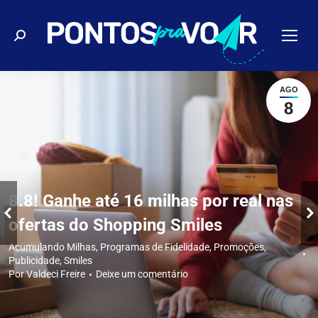
Buscar
AGO
8
8.8! Ganhe até 16 milhas por real nas
ofertas do Shopping Smiles
Acumulando Milhas
,
Programas de Fidelidade
,
Promoções
,
Publicidade
,
Smiles
Por
Valdeci Freire
Deixe um comentário