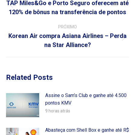
de
TAP Miles&Go e Porto Seguro oferecem até
Post
120% de bônus na transferência de pontos
post:
anterior:
PRÓXIMO
Korean Air compra Asiana Airlines – Perda
Próximo
na Star Alliance?
post:
Related Posts
Assine o Sam’s Club e ganhe até 4.500
pontos KMV
9 horas atrás
Abasteça com Shell Box e ganhe até R$