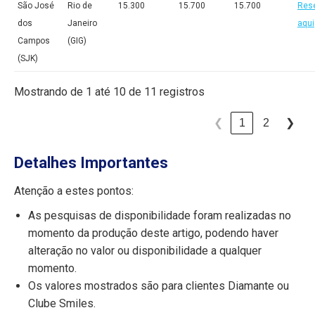
São José
Rio de
15.300
15.700
15.700
Res
dos
Janeiro
aqui
Campos
(GIG)
(SJK)
Mostrando de 1 até 10 de 11 registros
1
2
❮
❯
Detalhes Importantes
Atenção a estes pontos:
As pesquisas de disponibilidade foram realizadas no
momento da produção deste artigo, podendo haver
alteração no valor ou disponibilidade a qualquer
momento.
Os valores mostrados são para clientes Diamante ou
Clube Smiles.