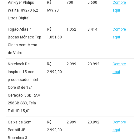
Air Fryer Philips
R$
700
5.600
Compre
Walita RI9270 6,2
699,90
aqui
Litros Digital
Fogão Atlas 4
R$
1.052
8.414
Compre
Bocas Mônaco Top
1.051,58
aqui
Glass com Mesa
de Vidro
Notebook Dell
R$
2.999
23.992
Compre
Inspiron 15 com
2.999,00
aqui
processador Intel
Core i3 de 12°
Geração, 8GB RAM,
256GB SSD, Tela
Full HD 15,6”
Caixa de Som
R$
2.999
23.992
Compre
Portátil JBL
2.999,00
aqui
Boombox 3