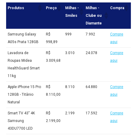
Produtos
Preço
Milhas -
Milhas -
Compra
Smiles
Clube ou
Diamante
Samsung Galaxy
R$
999
7.992
Compre
A05s Prata 128GB
998,89
aqui
Lavadora de
R$
3.010
24.078
Compre
Roupas Midea
3.009,68
aqui
HealthGuard Smart
11kg
Apple iPhone 15 Pro
R$
8.110
64.880
Compre
128GB - Titânio
8.110,00
aqui
Natural
Smart TV 43" 4K
R$
2.199
17.592
Compre
Samsung
2.199,00
aqui
43DU7700 LED