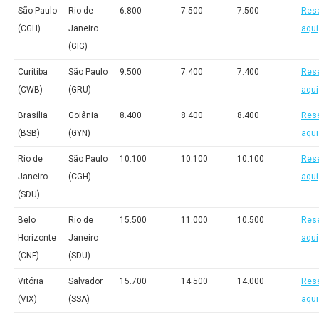
São Paulo
Rio de
6.800
7.500
7.500
Res
(CGH)
Janeiro
aqui
(GIG)
Curitiba
São Paulo
9.500
7.400
7.400
Res
(CWB)
(GRU)
aqui
Brasília
Goiânia
8.400
8.400
8.400
Res
(BSB)
(GYN)
aqui
Rio de
São Paulo
10.100
10.100
10.100
Res
Janeiro
(CGH)
aqui
(SDU)
Belo
Rio de
15.500
11.000
10.500
Res
Horizonte
Janeiro
aqui
(CNF)
(SDU)
Vitória
Salvador
15.700
14.500
14.000
Res
(VIX)
(SSA)
aqui