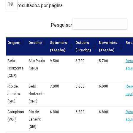
resultados por página
Pesquisar
Origem
Destino
Setembro
Outubro
Novembro
Res
(Trecho)
(Trecho)
(Trecho)
Belo
São Paulo
9.500
5.700
5.700
Res
Horizonte
(GRU)
aqui
(CNF)
Rio de
Belo
7.000
6.000
6.000
Res
Janeiro
Horizonte
aqui
(GIG)
(CNF)
Campinas
Rio de
6.800
6.800
6.800
Res
(VCP)
Janeiro
aqui
(GIG)