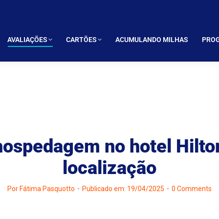
LIAÇÕES
CARTÕES
ACUMULANDO MILHAS
PROGRAMAS 
AVALIAÇÕES
CARTÕES
ACUMULANDO MILHAS
PROG
hospedagem no hotel Hilto
localização
Por
Fátima Pasquotto
Publicado em: 19/04/2025
0 Comments