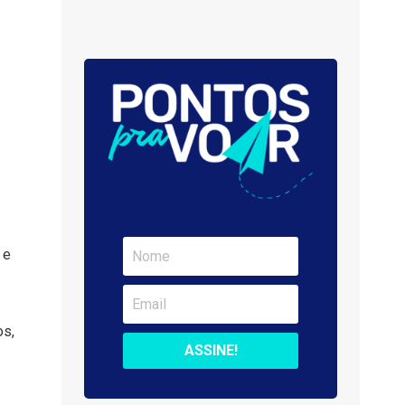
 e
os,