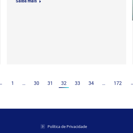
Saiba mais
←
1
…
30
31
32
33
34
…
172
Política de Privacidade