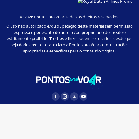
©
2026 Pontos pra Voar Todos os direitos reservados.
O uso não autorizado e/ou duplicação deste material sem permissão
expressa e por escrito do autor e/ou proprietário deste site é
estritamente proibido. Trechos e links podem ser usados, desde que
seja dado crédito total e claro a Pontos pra Voar com instruções
apropriadas e específicas para o conteúdo original.
Facebook
Instagram
Twitter
YouTube
page
page
page
page
opens
opens
opens
opens
in
in
in
in
new
new
new
new